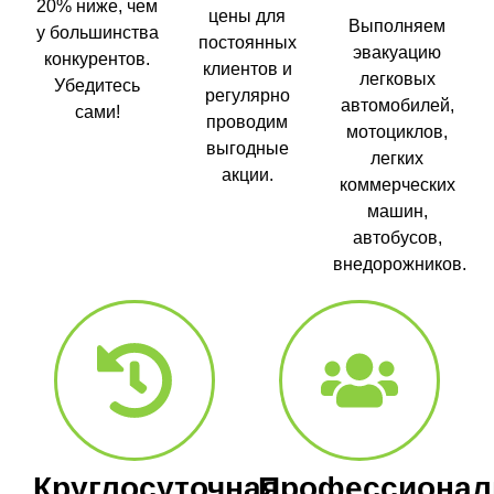
20% ниже, чем
цены для
Выполняем
у большинства
постоянных
эвакуацию
конкурентов.
клиентов и
легковых
Убедитесь
регулярно
автомобилей,
сами!
проводим
мотоциклов,
выгодные
легких
акции.
коммерческих
машин,
автобусов,
внедорожников.
Круглосуточная
Профессионал