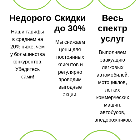
Недорого
Скидки
Весь
до 30%
спектр
Наши тарифы
услуг
в среднем на
Мы снижаем
20% ниже, чем
цены для
Выполняем
у большинства
постоянных
эвакуацию
конкурентов.
клиентов и
легковых
Убедитесь
регулярно
автомобилей,
сами!
проводим
мотоциклов,
выгодные
легких
акции.
коммерческих
машин,
автобусов,
внедорожников.