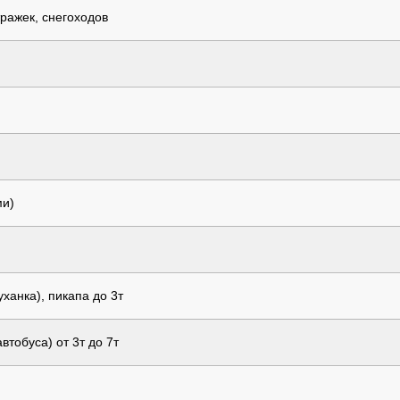
ражек, снегоходов
ми)
ханка), пикапа до 3т
тобуса) от 3т до 7т
)