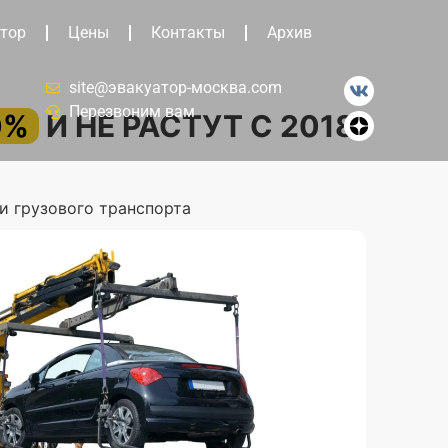
тор
Цены
Контакты
Архив
site@эвакуатор-москва.com
Перезвоним вам
0%
И НЕ РАСТУТ С 2018
и грузового транспорта