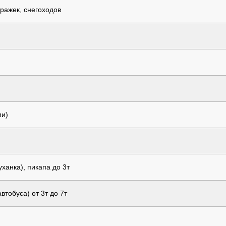
ражек, снегоходов
ми)
ханка), пикапа до 3т
тобуса) от 3т до 7т
)