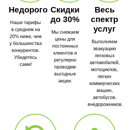
Недорого
Скидки
Весь
до 30%
спектр
Наши тарифы
услуг
в среднем на
Мы снижаем
20% ниже, чем
цены для
Выполняем
у большинства
постоянных
эвакуацию
конкурентов.
клиентов и
легковых
Убедитесь
регулярно
автомобилей,
сами!
проводим
мотоциклов,
выгодные
легких
акции.
коммерческих
машин,
автобусов,
внедорожников.