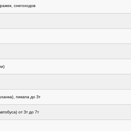
ражек, снегоходов
ми)
ханка), пикапа до 3т
тобуса) от 3т до 7т
)