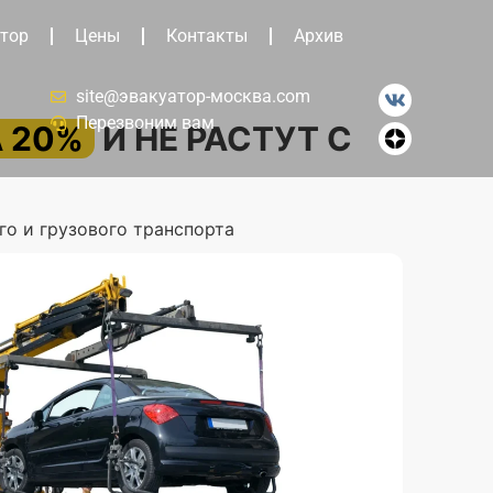
тор
Цены
Контакты
Архив
site@эвакуатор-москва.com
Перезвоним вам
 20%
И НЕ РАСТУТ С
го и грузового транспорта