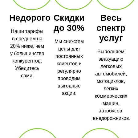
Недорого
Скидки
Весь
до 30%
спектр
Наши тарифы
услуг
в среднем на
Мы снижаем
20% ниже, чем
цены для
Выполняем
у большинства
постоянных
эвакуацию
конкурентов.
клиентов и
легковых
Убедитесь
регулярно
автомобилей,
сами!
проводим
мотоциклов,
выгодные
легких
акции.
коммерческих
машин,
автобусов,
внедорожников.