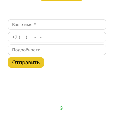
Оставьте заявку:
Постоянным клиентам при заказе на сайте скидки
на тарифы услуги эвакуатора по Москве и области
до 20%
Или позвоните нам:
+7 (901) 839-24-42