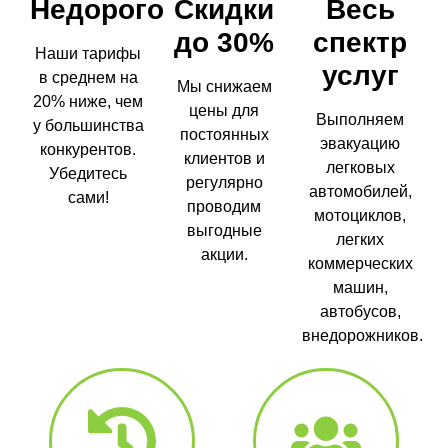
Недорого
Скидки
Весь
до 30%
спектр
Наши тарифы
услуг
в среднем на
Мы снижаем
20% ниже, чем
цены для
Выполняем
у большинства
постоянных
эвакуацию
конкурентов.
клиентов и
легковых
Убедитесь
регулярно
автомобилей,
сами!
проводим
мотоциклов,
выгодные
легких
акции.
коммерческих
машин,
автобусов,
внедорожников.