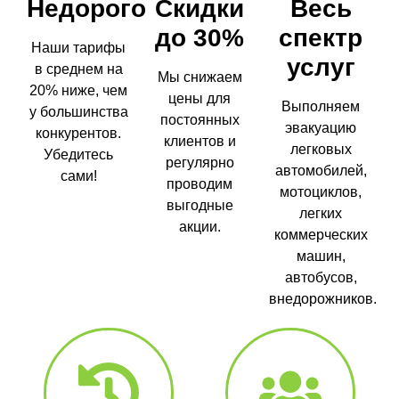
Недорого
Скидки
Весь
до 30%
спектр
Наши тарифы
услуг
в среднем на
Мы снижаем
20% ниже, чем
цены для
Выполняем
у большинства
постоянных
эвакуацию
конкурентов.
клиентов и
легковых
Убедитесь
регулярно
автомобилей,
сами!
проводим
мотоциклов,
выгодные
легких
акции.
коммерческих
машин,
автобусов,
внедорожников.