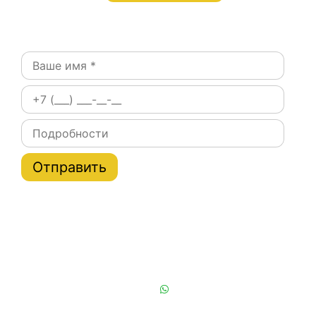
Оставьте заявку:
Постоянным клиентам при заказе на сайте скидки
на тарифы услуги эвакуатора по Москве и области
до 20%
Или позвоните нам:
+7 (901) 839-24-42