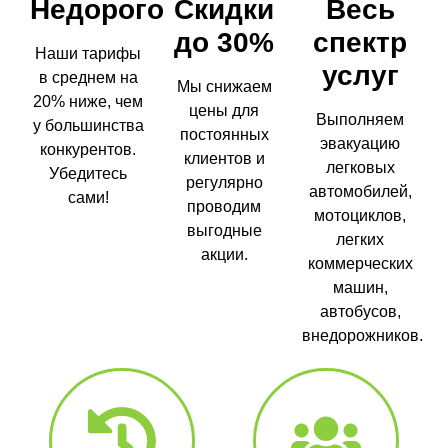
Недорого
Скидки
Весь
до 30%
спектр
Наши тарифы
услуг
в среднем на
Мы снижаем
20% ниже, чем
цены для
Выполняем
у большинства
постоянных
эвакуацию
конкурентов.
клиентов и
легковых
Убедитесь
регулярно
автомобилей,
сами!
проводим
мотоциклов,
выгодные
легких
акции.
коммерческих
машин,
автобусов,
внедорожников.