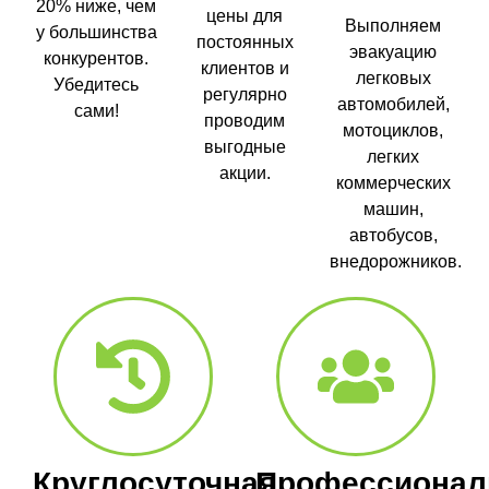
20% ниже, чем
цены для
Выполняем
у большинства
постоянных
эвакуацию
конкурентов.
клиентов и
легковых
Убедитесь
регулярно
автомобилей,
сами!
проводим
мотоциклов,
выгодные
легких
акции.
коммерческих
машин,
автобусов,
внедорожников.
Круглосуточная
Профессионал