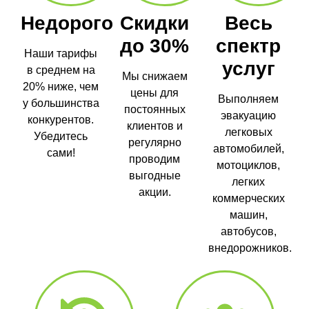
Недорого
Скидки
Весь
до 30%
спектр
Наши тарифы
услуг
в среднем на
Мы снижаем
20% ниже, чем
цены для
Выполняем
у большинства
постоянных
эвакуацию
конкурентов.
клиентов и
легковых
Убедитесь
регулярно
автомобилей,
сами!
проводим
мотоциклов,
выгодные
легких
акции.
коммерческих
машин,
автобусов,
внедорожников.