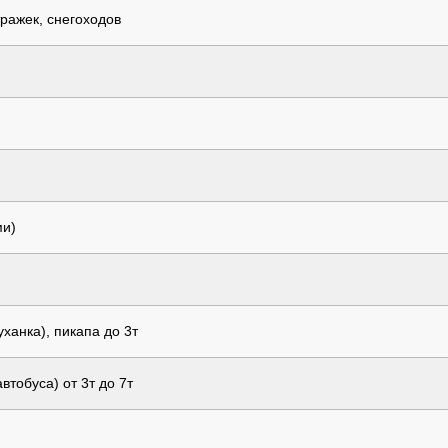
ражек, снегоходов
ми)
ханка), пикапа до 3т
тобуса) от 3т до 7т
)