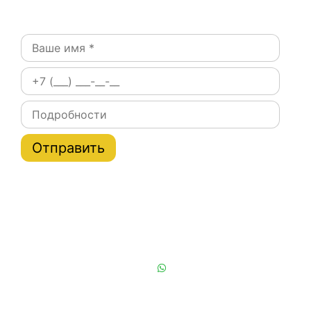
Оставьте заявку:
Постоянным клиентам при заказе на сайте скидки
на тарифы услуги эвакуатора по Москве и области
до 20%
Или позвоните нам:
+7 (901) 839-24-42