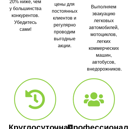
20% ниже, чем
цены для
Выполняем
у большинства
постоянных
эвакуацию
конкурентов.
клиентов и
легковых
Убедитесь
регулярно
автомобилей,
сами!
проводим
мотоциклов,
выгодные
легких
акции.
коммерческих
машин,
автобусов,
внедорожников.
Круглосуточная
Профессионал