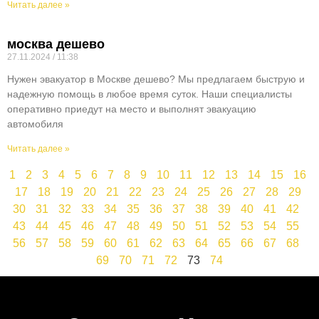
Читать далее »
москва дешево
27.11.2024
11:38
Нужен эвакуатор в Москве дешево? Мы предлагаем быструю и
надежную помощь в любое время суток. Наши специалисты
оперативно приедут на место и выполнят эвакуацию
автомобиля
Читать далее »
1
2
3
4
5
6
7
8
9
10
11
12
13
14
15
16
17
18
19
20
21
22
23
24
25
26
27
28
29
30
31
32
33
34
35
36
37
38
39
40
41
42
43
44
45
46
47
48
49
50
51
52
53
54
55
56
57
58
59
60
61
62
63
64
65
66
67
68
69
70
71
72
73
74