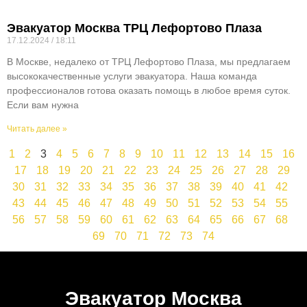
Эвакуатор Москва ТРЦ Лефортово Плаза
17.12.2024
18:11
В Москве, недалеко от ТРЦ Лефортово Плаза, мы предлагаем
высококачественные услуги эвакуатора. Наша команда
профессионалов готова оказать помощь в любое время суток.
Если вам нужна
Читать далее »
1
2
3
4
5
6
7
8
9
10
11
12
13
14
15
16
17
18
19
20
21
22
23
24
25
26
27
28
29
30
31
32
33
34
35
36
37
38
39
40
41
42
43
44
45
46
47
48
49
50
51
52
53
54
55
56
57
58
59
60
61
62
63
64
65
66
67
68
69
70
71
72
73
74
Эвакуатор Москва