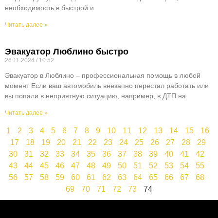
необходимость в быстрой и
Читать далее »
Эвакуатор Люблино быстро
26.11.2024
10:52
Эвакуатор в Люблино – профессиональная помощь в любой
момент Если ваш автомобиль внезапно перестал работать или
вы попали в неприятную ситуацию, например, в ДТП на
Читать далее »
1
2
3
4
5
6
7
8
9
10
11
12
13
14
15
16
17
18
19
20
21
22
23
24
25
26
27
28
29
30
31
32
33
34
35
36
37
38
39
40
41
42
43
44
45
46
47
48
49
50
51
52
53
54
55
56
57
58
59
60
61
62
63
64
65
66
67
68
69
70
71
72
73
74