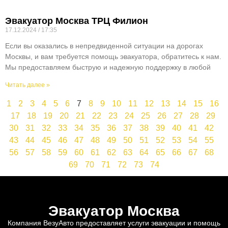
Эвакуатор Москва ТРЦ Филион
17.12.2024
17:35
Если вы оказались в непредвиденной ситуации на дорогах
Москвы, и вам требуется помощь эвакуатора, обратитесь к нам.
Мы предоставляем быструю и надежную поддержку в любой
Читать далее »
1
2
3
4
5
6
7
8
9
10
11
12
13
14
15
16
17
18
19
20
21
22
23
24
25
26
27
28
29
30
31
32
33
34
35
36
37
38
39
40
41
42
43
44
45
46
47
48
49
50
51
52
53
54
55
56
57
58
59
60
61
62
63
64
65
66
67
68
69
70
71
72
73
74
Эвакуатор Москва
Компания ВезуАвто предоставляет услуги эвакуации и помощь