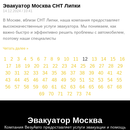
Эвакуатор Москва СНТ Липки
14.12.2024
10:41
В Москве, вблизи СНТ Липки, наша компания предоставляет
высококачественные услуги эвакуатора. Мы понимаем, как
важно быстро и эффективно решить проблемы с автомобилем,
поэтому наши специалисты
Читать далее »
1
2
3
4
5
6
7
8
9
10
11
12
13
14
15
16
17
18
19
20
21
22
23
24
25
26
27
28
29
30
31
32
33
34
35
36
37
38
39
40
41
42
43
44
45
46
47
48
49
50
51
52
53
54
55
56
57
58
59
60
61
62
63
64
65
66
67
68
69
70
71
72
73
74
Эвакуатор Москва
Компания ВезуАвто предоставляет услуги эвакуации и помощь