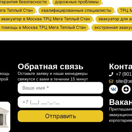
,
,
гарантия безопасности
дорожные проблемы
,
,
ега Теплый Стан
квалифицированные специалисты
ТРЦ М
,
эвакуатор в Москва ТРЦ Мега Теплый Стан
эвакуатор для 
,
я помощь в Москва ТРЦ Мега Теплый Стан
экстренная эваку
Обратная связь
Конт
омощь
Оставьте заявку и наши менеджеры
+7 (901
трой
свяжутся с вами в течении 15 минут
site@э
Вакан
Приглашаем
эвакуацион
корпотарив