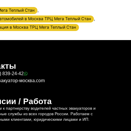
,
ега Теплый Стан
,
автомобилей в Москва ТРЦ Мега Теплый Стан
ация в Москва ТРЦ Мега Теплый Стан
акты
) 839-24-42
вакуатор-москва.com
сии / Работа
 к партнерству водителей частных эвакуаторов и
ные службы из всех городов России. Работаем с
ными клиентами, юридическими лицами и ИП.