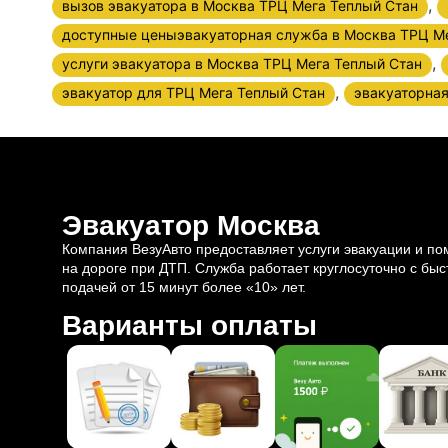
,
вызов эвакуатора в Москва ТРЦ Мега Теплый Стан
доступные ценыэвакуаторная служба в Москва ТРЦ М
,
услуги эвакуатора в Москва ТРЦ Мега Теплый Стан
,
эвакуатор для ТРЦ Мега Теплый Стан
эвакуаторна
Эвакуатор Москва
Компания ВезуАвто предоставляет услуги эвакуации и п
на дороге при ДТП. Служба работает круглосуточно с быс
подачей от 15 минут более «10» лет.
Варианты оплаты