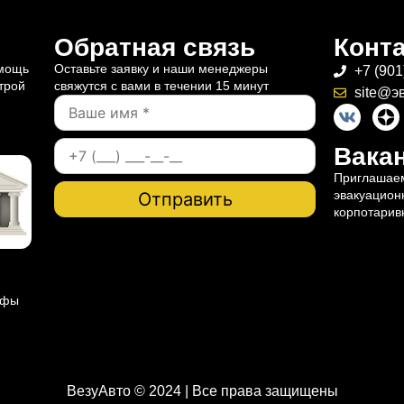
Обратная связь
Конт
омощь
Оставьте заявку и наши менеджеры
+7 (901
трой
свяжутся с вами в течении 15 минут
site@э
Вакан
Приглашаем
эвакуацион
корпотарив
ифы
ВезуАвто © 2024 | Все права защищены