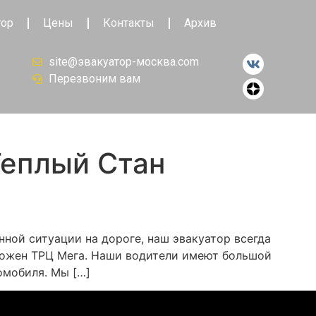
тор
Цены
Контакты
Архив
site@эвакуатор-москва.com
Перезвоним вам
Теплый Стан
нной ситуации на дороге, наш эвакуатор всегда
оложен ТРЦ Мега. Наши водители имеют большой
омобиля. Мы […]