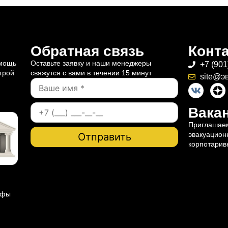
Обратная связь
Конт
омощь
Оставьте заявку и наши менеджеры
+7 (901
трой
свяжутся с вами в течении 15 минут
site@э
Вакан
Приглашаем
эвакуацион
корпотарив
ифы