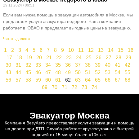
29.11.2024
09:51
Если вам нужна помощь в эвакуации автомобиля в Москве, мы
предлагаем услуги эвакуатора недорого. Наша компания
работает в ЮВАО и предлагает выгодные цены на эвакуацию.
Читать далее »
1
2
3
4
5
6
7
8
9
10
11
12
13
14
15
16
17
18
19
20
21
22
23
24
25
26
27
28
29
30
31
32
33
34
35
36
37
38
39
40
41
42
43
44
45
46
47
48
49
50
51
52
53
54
55
56
57
58
59
60
61
62
63
64
65
66
67
68
69
70
71
72
73
74
Эвакуатор Москва
Компания ВезуАвто предоставляет услуги эвакуации и помощь
на дороге при ДТП. Служба работает круглосуточно с быстрой
подачей от 15 минут более «10» лет.