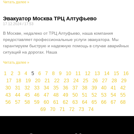
Читать далее »
Эвакуатор Москва ТРЦ Алтуфьево
17.12.2024
17:53
В Москве, недалеко от ТРЦ Алтуфьево, наша компания
предоставляет профессиональные услуги эвакуатора. Мы
гарантируем быструю и надежную помощь в случае аварийных
ситуаций на дорогах. Наша
Читать далее »
1
2
3
4
5
6
7
8
9
10
11
12
13
14
15
16
17
18
19
20
21
22
23
24
25
26
27
28
29
30
31
32
33
34
35
36
37
38
39
40
41
42
43
44
45
46
47
48
49
50
51
52
53
54
55
56
57
58
59
60
61
62
63
64
65
66
67
68
69
70
71
72
73
74