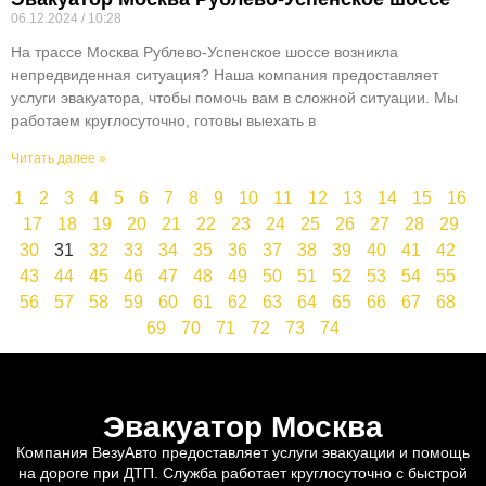
06.12.2024
10:28
На трассе Москва Рублево-Успенское шоссе возникла
непредвиденная ситуация? Наша компания предоставляет
услуги эвакуатора, чтобы помочь вам в сложной ситуации. Мы
работаем круглосуточно, готовы выехать в
Читать далее »
1
2
3
4
5
6
7
8
9
10
11
12
13
14
15
16
17
18
19
20
21
22
23
24
25
26
27
28
29
30
31
32
33
34
35
36
37
38
39
40
41
42
43
44
45
46
47
48
49
50
51
52
53
54
55
56
57
58
59
60
61
62
63
64
65
66
67
68
69
70
71
72
73
74
Эвакуатор Москва
Компания ВезуАвто предоставляет услуги эвакуации и помощь
на дороге при ДТП. Служба работает круглосуточно с быстрой