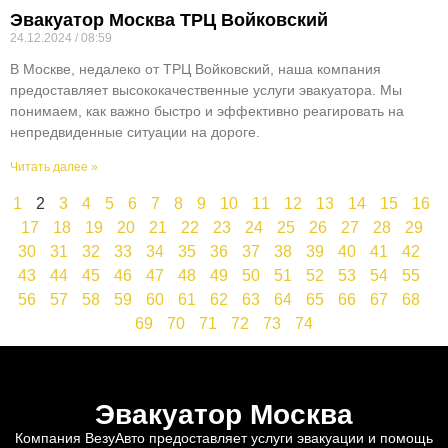
Эвакуатор Москва ТРЦ Войковский
24.12.2024
08:59
В Москве, недалеко от ТРЦ Войковский, наша компания
предоставляет высококачественные услуги эвакуатора. Мы
понимаем, как важно быстро и эффективно реагировать на
непредвиденные ситуации на дороге.
Читать далее »
1
2
3
4
5
6
7
8
9
10
11
12
13
14
15
16
17
18
19
20
21
22
23
24
25
26
27
28
29
30
31
32
33
34
35
36
37
38
39
40
41
42
43
44
45
46
47
48
49
50
51
52
53
54
55
56
57
58
59
60
61
62
63
64
65
66
67
68
69
70
71
72
73
74
Эвакуатор Москва
Компания ВезуАвто предоставляет услуги эвакуации и помощь