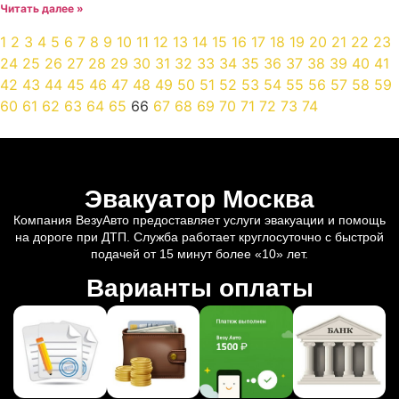
Читать далее »
1
2
3
4
5
6
7
8
9
10
11
12
13
14
15
16
17
18
19
20
21
22
23
24
25
26
27
28
29
30
31
32
33
34
35
36
37
38
39
40
41
42
43
44
45
46
47
48
49
50
51
52
53
54
55
56
57
58
59
60
61
62
63
64
65
66
67
68
69
70
71
72
73
74
Эвакуатор Москва
Компания ВезуАвто предоставляет услуги эвакуации и помощь
на дороге при ДТП. Служба работает круглосуточно с быстрой
подачей от 15 минут более «10» лет.
Варианты оплаты