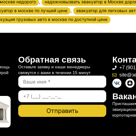
,
 москве недорого
надежновызвать эвакуатор в Москве доро
,
куатор в москве по лучшей цене
эвакуатор для легковых авт
куация грузовых авто в москве по доступной цене
Обратная связь
Конт
омощь
Оставьте заявку и наши менеджеры
+7 (901
трой
свяжутся с вами в течении 15 минут
site@э
Вакан
Приглашаем
эвакуацион
корпотарив