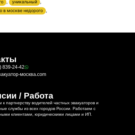
,
,
го
уникальный
,
о в москве недорого
акты
) 839-24-42
вакуатор-москва.com
сии / Работа
 к партнерству водителей частных эвакуаторов и
ные службы из всех городов России. Работаем с
ными клиентами, юридическими лицами и ИП.