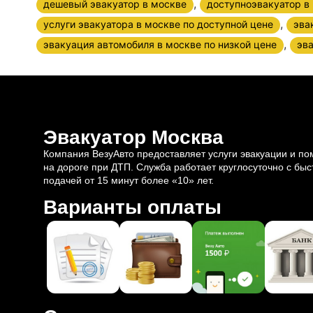
,
дешевый эвакуатор в москве
доступноэвакуатор в
,
услуги эвакуатора в москве по доступной цене
эва
,
эвакуация автомобиля в москве по низкой цене
эва
Эвакуатор Москва
Компания ВезуАвто предоставляет услуги эвакуации и п
на дороге при ДТП. Служба работает круглосуточно с быс
подачей от 15 минут более «10» лет.
Варианты оплаты