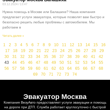
03.12.2024
13:47
Нужна помощь в Москве или Балашихе? Наша компания
предлагает услуги эвакуатора, которые позволят вам быстро и
безопасно решить любые проблемы с автомобилем. Мы
работаем в
Читать далее »
1
2
3
4
5
6
7
8
9
10
11
12
13
14
15
16
17
18
19
20
21
22
23
24
25
26
27
28
29
30
31
32
33
34
35
36
37
38
39
40
41
42
43
44
45
46
47
48
49
50
51
52
53
54
55
56
57
58
59
60
61
62
63
64
65
66
67
68
69
70
71
72
73
74
Эвакуатор Москва
Компания ВезуАвто предоставляет услуги эвакуации и помощь
на дороге при ДТП. Служба работает круглосуточно с быстрой