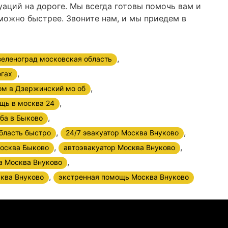
уаций на дороге. Мы всегда готовы помочь вам и
можно быстрее. Звоните нам, и мы приедем в
,
 зеленоград московская область
,
огах
,
ом в Дзержинский мо об
,
щь в москва 24
,
ба в Быково
,
,
область быстро
24/7 эвакуатор Москва Внуково
,
,
осква Быково
автоэвакуатор Москва Внуково
,
а Москва Внуково
,
сква Внуково
экстренная помощь Москва Внуково