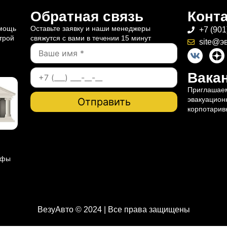
Обратная связь
Конт
омощь
Оставьте заявку и наши менеджеры
+7 (901
трой
свяжутся с вами в течении 15 минут
site@э
Вакан
Приглашаем
эвакуацион
корпотарив
ифы
ВезуАвто © 2024 | Все права защищены