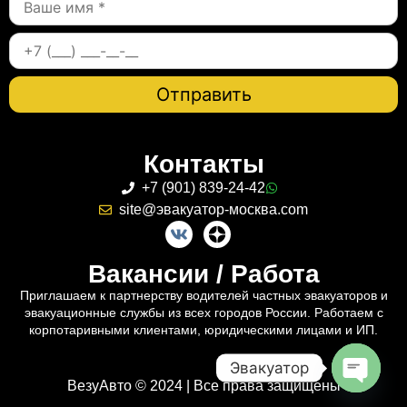
Контакты
+7 (901) 839-24-42
site@эвакуатор-москва.com
Вакансии / Работа
Приглашаем к партнерству водителей частных эвакуаторов и
эвакуационные службы из всех городов России. Работаем с
корпотаривными клиентами, юридическими лицами и ИП.
Эвакуатор
ВезуАвто © 2024 | Все права защищены
Open c