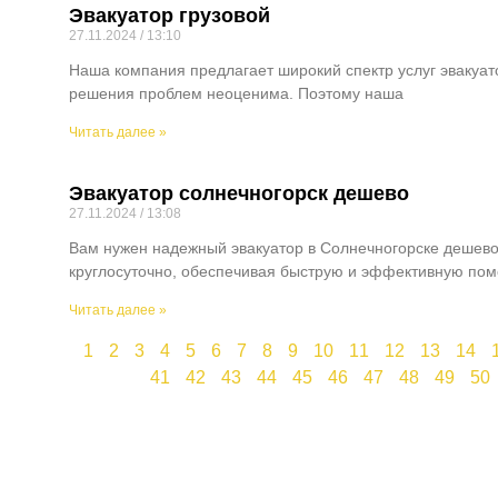
Эвакуатор грузовой
27.11.2024
13:10
Наша компания предлагает широкий спектр услуг эвакуат
решения проблем неоценима. Поэтому наша
Читать далее »
Эвакуатор солнечногорск дешево
27.11.2024
13:08
Вам нужен надежный эвакуатор в Солнечногорске дешево
круглосуточно, обеспечивая быструю и эффективную по
Читать далее »
1
2
3
4
5
6
7
8
9
10
11
12
13
14
41
42
43
44
45
46
47
48
49
50