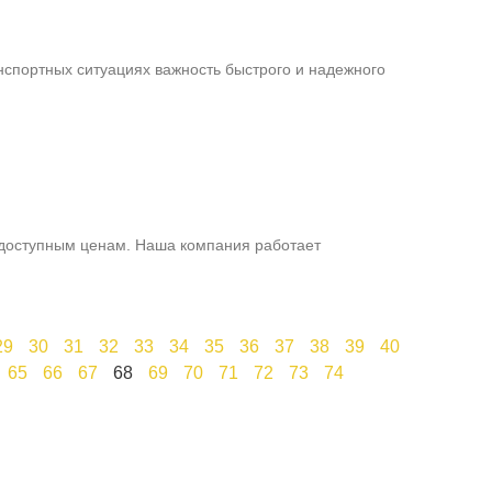
нспортных ситуациях важность быстрого и надежного
 доступным ценам. Наша компания работает
29
30
31
32
33
34
35
36
37
38
39
40
65
66
67
68
69
70
71
72
73
74