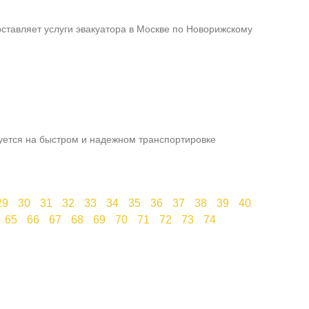
ставляет услуги эвакуатора в Москве по Новорижскому
уется на быстром и надежном транспортировке
29
30
31
32
33
34
35
36
37
38
39
40
65
66
67
68
69
70
71
72
73
74