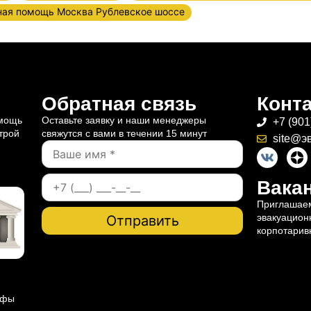
ная помощь Москва Рублевское шоссе
Обратная связь
Конт
омощь
Оставьте заявку и наши менеджеры
+7 (901
трой
свяжутся с вами в течении 15 минут
site@э
Вакан
Приглашаем
эвакуацион
корпотарив
ифы