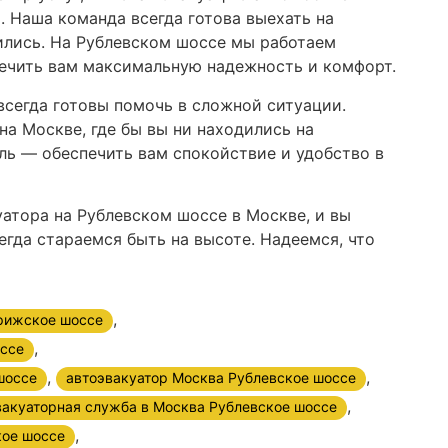
. Наша команда всегда готова выехать на
дились. На Рублевском шоссе мы работаем
печить вам максимальную надежность и комфорт.
всегда готовы помочь в сложной ситуации.
на Москве, где бы вы ни находились на
ль — обеспечить вам спокойствие и удобство в
уатора на Рублевском шоссе в Москве, и вы
гда стараемся быть на высоте. Надеемся, что
,
рижское шоссе
,
оссе
,
,
шоссе
автоэвакуатор Москва Рублевское шоссе
,
акуаторная служба в Москва Рублевское шоссе
,
кое шоссе