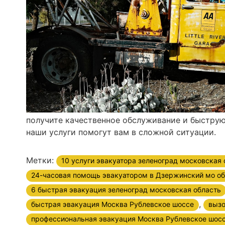
получите качественное обслуживание и быструю
наши услуги помогут вам в сложной ситуации.
Метки:
10 услуги эвакуатора зеленоград московская 
24-часовая помощь эвакуатором в Дзержинский мо об
6 быстрая эвакуация зеленоград московская область
,
быстрая эвакуация Москва Рублевское шоссе
вызо
профессиональная эвакуация Москва Рублевское шос