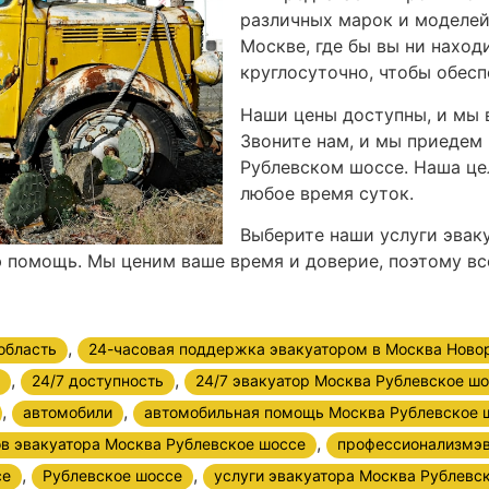
различных марок и моделей
Москве, где бы вы ни нахо
круглосуточно, чтобы обес
Наши цены доступны, и мы 
Звоните нам, и мы приедем 
Рублевском шоссе. Наша це
любое время суток.
Выберите наши услуги эвак
 помощь. Мы ценим ваше время и доверие, поэтому все
,
область
24-часовая поддержка эвакуатором в Москва Ново
,
,
24/7 доступность
24/7 эвакуатор Москва Рублевское ш
,
,
автомобили
автомобильная помощь Москва Рублевское 
,
в эвакуатора Москва Рублевское шоссе
профессионализмэв
,
,
се
Рублевское шоссе
услуги эвакуатора Москва Рублевс