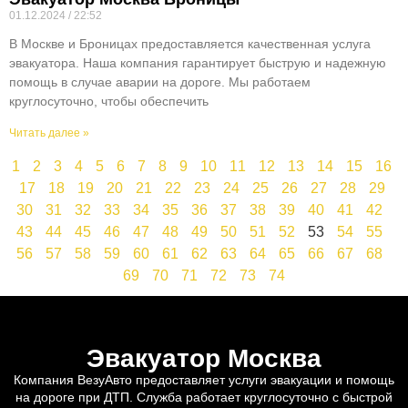
01.12.2024
22:52
В Москве и Броницах предоставляется качественная услуга
эвакуатора. Наша компания гарантирует быструю и надежную
помощь в случае аварии на дороге. Мы работаем
круглосуточно, чтобы обеспечить
Читать далее »
1
2
3
4
5
6
7
8
9
10
11
12
13
14
15
16
17
18
19
20
21
22
23
24
25
26
27
28
29
30
31
32
33
34
35
36
37
38
39
40
41
42
43
44
45
46
47
48
49
50
51
52
53
54
55
56
57
58
59
60
61
62
63
64
65
66
67
68
69
70
71
72
73
74
Эвакуатор Москва
Компания ВезуАвто предоставляет услуги эвакуации и помощь
на дороге при ДТП. Служба работает круглосуточно с быстрой