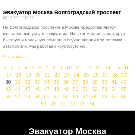
Эвакуатор Москва Волгоградский проспект
06.12.2024
10:36
На Волгоградском проспекте в Москве предоставляются
качественные услуги эвакуатора. Наша компания гарантирует
быструю и надежную помощь в случае аварии или поломки
автомобиля. Мы работаем круглосуточно,
Читать далее »
1
2
3
4
5
6
7
8
9
10
11
12
13
14
15
16
17
18
19
20
21
22
23
24
25
26
27
28
29
30
31
32
33
34
35
36
37
38
39
40
41
42
43
44
45
46
47
48
49
50
51
52
53
54
55
56
57
58
59
60
61
62
63
64
65
66
67
68
69
70
71
72
73
74
Эвакуатор Москва