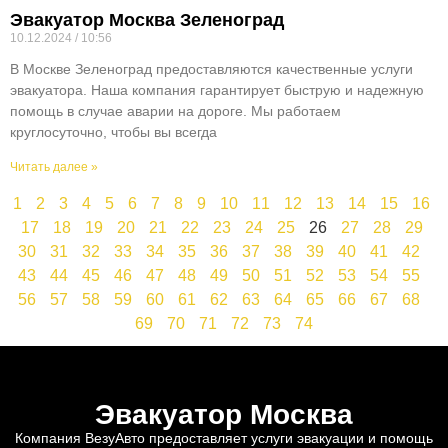
Эвакуатор Москва Зеленоград
10.12.2024
10:56
В Москве Зеленоград предоставляются качественные услуги
эвакуатора. Наша компания гарантирует быструю и надежную
помощь в случае аварии на дороге. Мы работаем
круглосуточно, чтобы вы всегда
Читать далее »
1
2
3
4
5
6
7
8
9
10
11
12
13
14
15
16
17
18
19
20
21
22
23
24
25
26
27
28
29
30
31
32
33
34
35
36
37
38
39
40
41
42
43
44
45
46
47
48
49
50
51
52
53
54
55
56
57
58
59
60
61
62
63
64
65
66
67
68
69
70
71
72
73
74
Эвакуатор Москва
Компания ВезуАвто предоставляет услуги эвакуации и помощь