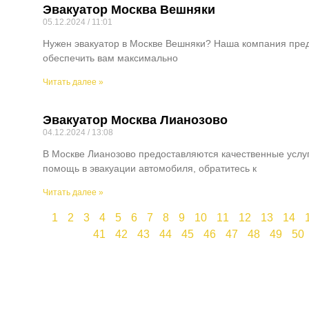
Эвакуатор Москва Вешняки
05.12.2024
11:01
Нужен эвакуатор в Москве Вешняки? Наша компания пред
обеспечить вам максимально
Читать далее »
Эвакуатор Москва Лианозово
04.12.2024
13:08
В Москве Лианозово предоставляются качественные услу
помощь в эвакуации автомобиля, обратитесь к
Читать далее »
1
2
3
4
5
6
7
8
9
10
11
12
13
14
41
42
43
44
45
46
47
48
49
50