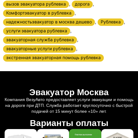
,
,
вызов эвакуатора рублевка
дорога
,
Комфортэвакуатор в рублевка
,
,
надежностьэвакуатор в москва дешево
Рублевка
,
услуги эвакуатора рублевка
,
эвакуаторная служба рублевка
,
эвакуаторные услуги рублевка
экстренная эвакуаторная помощь рублевка
Эвакуатор Москва
Компания ВезуАвто предоставляет услуги эвакуации и помощь
на дороге при ДТП. Служба работает круглосуточно с быстрой
подачей от 15 минут более «10» лет.
Варианты оплаты