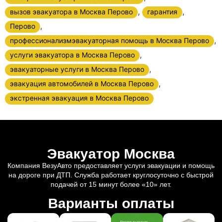
,
,
вызов эвакуатора в Москва Перово
гарантия
,
Перово
,
профессионализмэвакуаторная помощь в Москва Перово
,
услуги эвакуатора в Москва Перово
,
эвакуаторные услуги в Москва Перово
,
эвакуация автомобилей в Москва Перово
экстренная эвакуация в Москва Перово
Эвакуатор Москва
Компания ВезуАвто предоставляет услуги эвакуации и помощь
на дороге при ДТП. Служба работает круглосуточно с быстрой
подачей от 15 минут более «10» лет.
Варианты оплаты