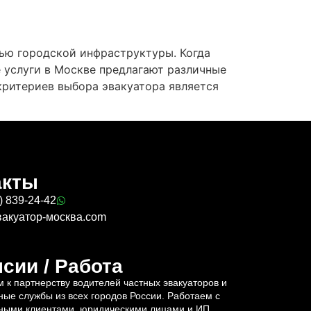
тью городской инфраструктуры. Когда
 услуги в Москве предлагают различные
критериев выбора эвакуатора является
акты
) 839-24-42
вакуатор-москва.com
сии / Работа
 к партнерству водителей частных эвакуаторов и
ные службы из всех городов России. Работаем с
ными клиентами, юридическими лицами и ИП.