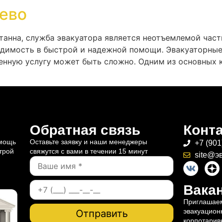
ево
станна, служба эвакуатора является неотъемлемой час
одимость в быстрой и надежной помощи. Эвакуаторные
венную услугу может быть сложно. Одним из основных 
Обратная связь
Конт
омощь
Оставьте заявку и наши менеджеры
+7 (901
трой
свяжутся с вами в течении 15 минут
site@э
Вакан
Приглашаем
эвакуацион
корпотарив