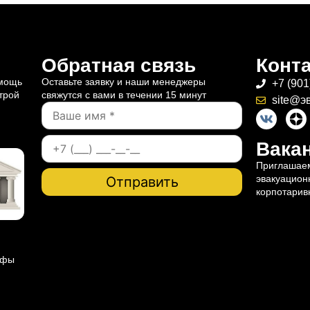
Обратная связь
Конт
омощь
Оставьте заявку и наши менеджеры
+7 (901
трой
свяжутся с вами в течении 15 минут
site@э
Вакан
Приглашаем
эвакуацион
корпотарив
ифы