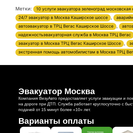
Метки:
10 услуги эвакуатора зеленоград московская 
,
24/7 эвакуатор в Москва Каширское шоссе
аварийн
,
автоэвакуатор в ТРЦ Вегас Каширское Шоссе
авто
надежностьэвакуаторная служба в Москва ТРЦ Вегас
,
эвакуатор в Москва ТРЦ Вегас Каширское Шоссе
э
экстренная помощь автомобилистам в Москва ТРЦ Ве
Эвакуатор Москва
Компания ВезуАвто предоставляет услуги эвакуации и п
на дороге при ДТП. Служба работает круглосуточно с быс
подачей от 15 минут более «10» лет.
Варианты оплаты