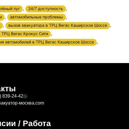
,
,
лёный луг
24/7 доступность
,
,
и
автомобильные проблемы
,
,
вызов эвакуатора в ТРЦ Вегас Каширское Шоссе
,
а ТРЦ Вегас Крокус Сити
,
ия автомобилей в ТРЦ Вегас Каширское Шоссе
акты
) 839-24-42
вакуатор-москва.com
сии / Работа