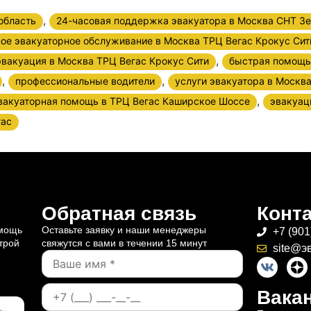
,
область
24-часовая поддержка эвакуатора в Москва СНТ Зе
ое эвакуаторное обслуживание в Москва ТРЦ Вегас Крокус Сит
,
эвакуация в Москва ТРЦ Вегас Крокус Сити
быстрая помощь
,
,
профессиональные водители
услуги эвакуатора в Москв
,
вакуаторная помощь в ТРЦ Вегас Каширское Шоссе
эвакуац
гас
Обратная связь
Конт
омощь
Оставьте заявку и наши менеджеры
+7 (901
трой
свяжутся с вами в течении 15 минут
site@э
Вакан