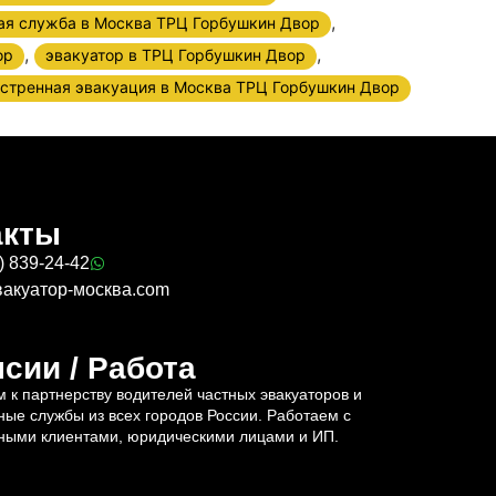
,
ая служба в Москва ТРЦ Горбушкин Двор
,
,
ор
эвакуатор в ТРЦ Горбушкин Двор
стренная эвакуация в Москва ТРЦ Горбушкин Двор
акты
) 839-24-42
вакуатор-москва.com
сии / Работа
 к партнерству водителей частных эвакуаторов и
ные службы из всех городов России. Работаем с
ными клиентами, юридическими лицами и ИП.