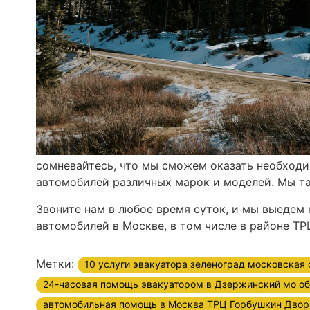
сомневайтесь, что мы сможем оказать необход
автомобилей различных марок и моделей. Мы та
Звоните нам в любое время суток, и мы выедем
автомобилей в Москве, в том числе в районе Т
Метки:
10 услуги эвакуатора зеленоград московская 
24-часовая помощь эвакуатором в Дзержинский мо об
автомобильная помощь в Москва ТРЦ Горбушкин Двор