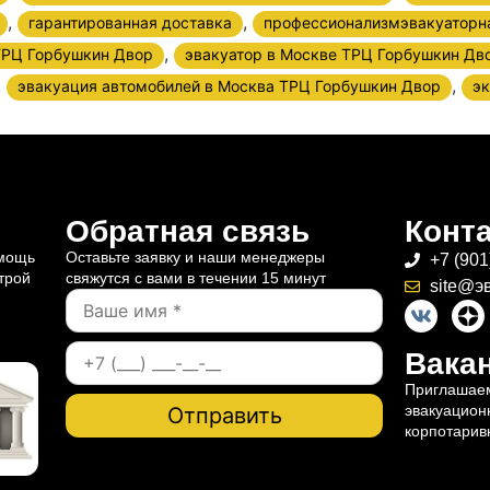
,
,
гарантированная доставка
профессионализмэвакуаторн
,
 ТРЦ Горбушкин Двор
эвакуатор в Москве ТРЦ Горбушкин Дв
,
,
эвакуация автомобилей в Москва ТРЦ Горбушкин Двор
эк
Обратная связь
Конт
омощь
Оставьте заявку и наши менеджеры
+7 (901
трой
свяжутся с вами в течении 15 минут
site@э
Вакан
Приглашаем
эвакуацион
корпотарив