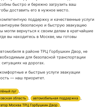
собны быстро и бережно загрузить ваш
тобы доставить его в нужное место.
компетентную поддержку и качественные услуги
рантируем безопасную и быструю эвакуацию
вы могли вернуться к своим делам в кратчайшие
 где вы находитесь в Москве, мы готовы
автомобиля в районе ТРЦ Горбушкин Двор, не
необходимым для безопасной транспортации
ситуациях на дорогах.
 комфортные и быстрые услуги эвакуации
ность — наш приоритет.
,
лёный луг
,
,
ковская область
автомобильная поддержка
,
уатор Москва ТРЦ Горбушкин Двор