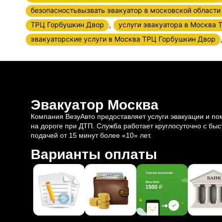
безопасностьвызвать эвакуатор в московской области
,
ТРЦ Горбушкин Двор
услуги эвакуатора в Москва
эвакуаторские услуги в Москва ТРЦ Горбушкин Двор
Эвакуатор Москва
Компания ВезуАвто предоставляет услуги эвакуации и п
на дороге при ДТП. Служба работает круглосуточно с быс
подачей от 15 минут более «10» лет.
Варианты оплаты