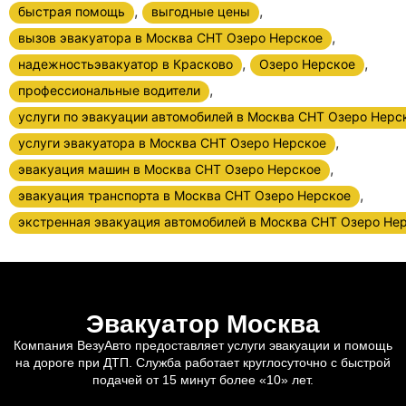
,
,
быстрая помощь
выгодные цены
,
вызов эвакуатора в Москва СНТ Озеро Нерское
,
,
надежностьэвакуатор в Красково
Озеро Нерское
,
профессиональные водители
услуги по эвакуации автомобилей в Москва СНТ Озеро Нерс
,
услуги эвакуатора в Москва СНТ Озеро Нерское
,
эвакуация машин в Москва СНТ Озеро Нерское
,
эвакуация транспорта в Москва СНТ Озеро Нерское
экстренная эвакуация автомобилей в Москва СНТ Озеро Не
Эвакуатор Москва
Компания ВезуАвто предоставляет услуги эвакуации и помощь
на дороге при ДТП. Служба работает круглосуточно с быстрой
подачей от 15 минут более «10» лет.