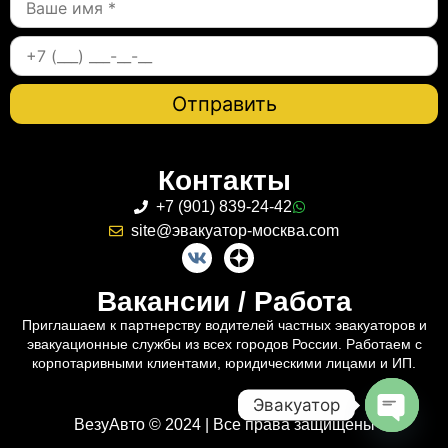
Контакты
+7 (901) 839-24-42
site@эвакуатор-москва.com
Вакансии / Работа
Приглашаем к партнерству водителей частных эвакуаторов и
эвакуационные службы из всех городов России. Работаем с
корпотаривными клиентами, юридическими лицами и ИП.
Эвакуатор
ВезуАвто © 2024 | Все права защищены
Open c