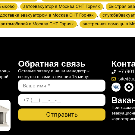
,
,
Быково
автоэвакуатор в Москва СНТ Горняк
быстрая эва
,
доставка эвакуатором в Москва СНТ Горняк
службаЭвакуат
,
 автомобилей в Москва СНТ Горняк
экстренная помощь в Мо
Обратная связь
Конт
омощь
Оставьте заявку и наши менеджеры
+7 (901
трой
свяжутся с вами в течении 15 минут
site@э
Вакан
Приглашаем
эвакуацион
корпотарив