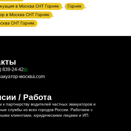
,
,
куация в Москва СНТ Горняк
Горняк
,
ор в Москва СНТ Горняк
сква СНТ Горняк
акты
) 839-24-42
вакуатор-москва.com
сии / Работа
 к партнерству водителей частных эвакуаторов и
ные службы из всех городов России. Работаем с
ными клиентами, юридическими лицами и ИП.