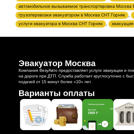
автомобильное вызываемое транспортировка Москва 
,
грузоперевозки эвакуатором в Москва СНТ Горняк
,
услуги эвакуатора в Москва СНТ Горняк
эвакуация
Эвакуатор Москва
Компания ВезуАвто предоставляет услуги эвакуации и п
на дороге при ДТП. Служба работает круглосуточно с быс
подачей от 15 минут более «10» лет.
Варианты оплаты