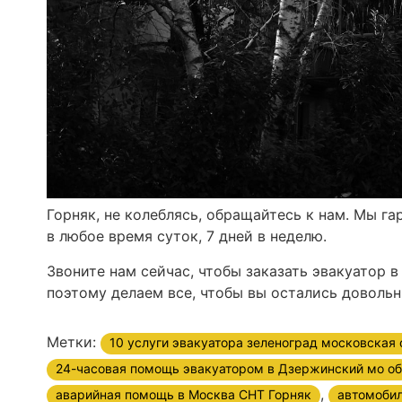
Горняк, не колеблясь, обращайтесь к нам. Мы г
в любое время суток, 7 дней в неделю.
Звоните нам сейчас, чтобы заказать эвакуатор 
поэтому делаем все, чтобы вы остались доволь
Метки:
10 услуги эвакуатора зеленоград московская 
24-часовая помощь эвакуатором в Дзержинский мо об
,
аварийная помощь в Москва СНТ Горняк
автомоби