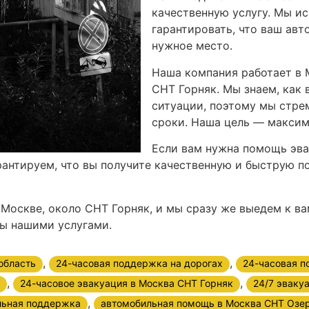
качественную услугу. Мы и
гарантировать, что ваш авт
нужное место.
Наша компания работает в 
СНТ Горняк. Мы знаем, как
ситуации, поэтому мы стре
сроки. Наша цель — максим
Если вам нужна помощь эва
арантируем, что вы получите качественную и быструю 
в Москве, около СНТ Горняк, и мы сразу же выедем к в
ны нашими услугами.
,
,
область
24-часовая поддержка на дорогах
24-часовая п
,
,
24-часовое эвакуация в Москва СНТ Горняк
24/7 эваку
,
льная поддержка
автомобильная помощь в Москва СНТ Озе