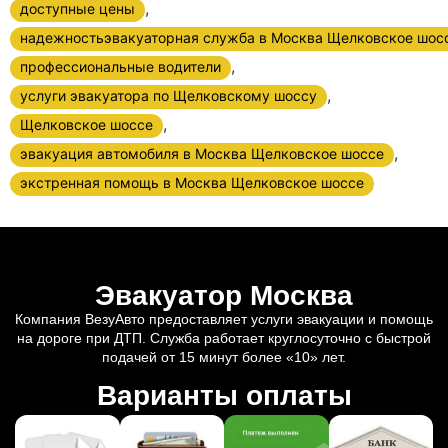
,
доступные цены
надежностьэвакуаторная служба в Москва Щелковское шос
,
профессиональные водители
,
услуги эвакуатора по Щелковскому шоссу
,
Щелковское шоссе
,
эвакуация автомобиля в Москва Щелковское шоссе
экстренная помощь в Москва Щелковское шоссе
Эвакуатор Москва
Компания ВезуАвто предоставляет услуги эвакуации и помощь
на дороге при ДТП. Служба работает круглосуточно с быстрой
подачей от 15 минут более «10» лет.
Варианты оплаты