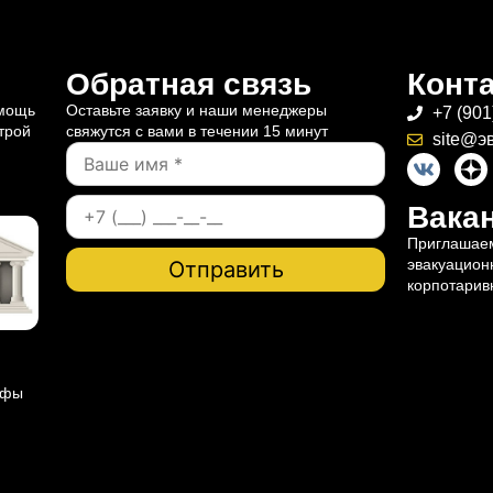
Обратная связь
Конт
омощь
Оставьте заявку и наши менеджеры
+7 (901
трой
свяжутся с вами в течении 15 минут
site@э
Вакан
Приглашаем
эвакуацион
корпотарив
ифы